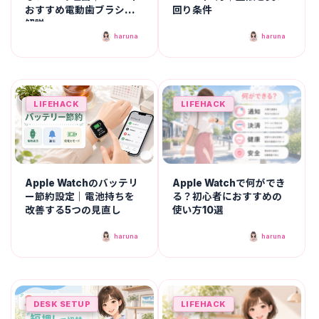
おすすめ電動歯ブラシも
回り条件
解説
haruna
haruna
LIFEHACK
LIFEHACK
Apple Watchのバッテリ
Apple Watchで何ができ
ー節約設定｜電池持ちを
る？初心者におすすめの
改善する5つの見直し
使い方10選
haruna
haruna
DESK SETUP
LIFEHACK