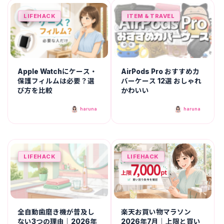
LIFEHACK
ITEM & TRAVEL
Apple Watchにケース・
AirPods Pro おすすめカ
保護フィルムは必要？選
バーケース 12選 おしゃれ
び方を比較
かわいい
haruna
haruna
LIFEHACK
LIFEHACK
全自動歯磨き機が普及し
楽天お買い物マラソン
ない3つの理由｜2026年
2026年7月｜上限と買い