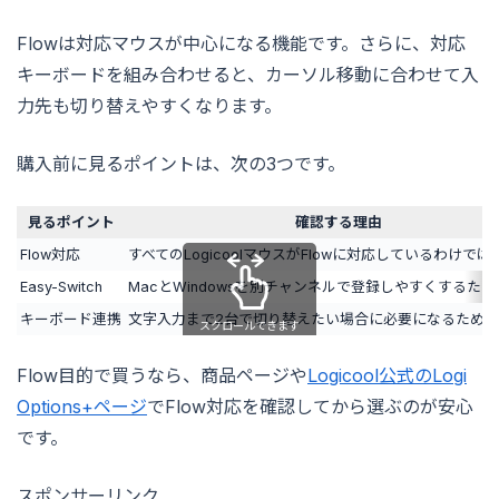
Flowは対応マウスが中心になる機能です。さらに、対応
キーボードを組み合わせると、カーソル移動に合わせて入
力先も切り替えやすくなります。
購入前に見るポイントは、次の3つです。
見るポイント
確認する理由
Flow対応
すべてのLogicoolマウスがFlowに対応しているわけで
Easy-Switch
MacとWindowsを別チャンネルで登録しやすくするため
キーボード連携
文字入力まで2台で切り替えたい場合に必要になるため
スクロールできます
Flow目的で買うなら、商品ページや
Logicool公式のLogi
Options+ページ
でFlow対応を確認してから選ぶのが安心
です。
スポンサーリンク