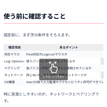
使う前に確認すること
設定前に、まず次の条件をそろえます。
確認項目
見るポイント
対応マウス
Flow対応のLogicoolマウスか
Logi Options+
使うパソコンすべてに入っているか
ペアリング
各パソコンが別チャンネルに登録されているか
ネットワーク
同じWi-Fi、または同じ有線ネットワークか
スクロールできます
OS権限
macOS側で入力監視やアクセシビリティ許可ができてい
特に見落としやすいのが、ネットワークとペアリングで
す。