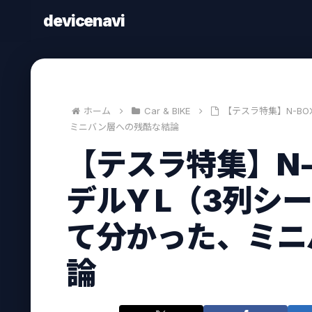
devicenavi
ホーム
Car & BIKE
【テスラ特集】N-B
ミニバン層への残酷な結論
【テスラ特集】N
デルY L（3列シ
て分かった、ミニ
論