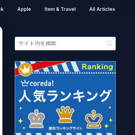
ck
Apple
Item & Travel
All Articles