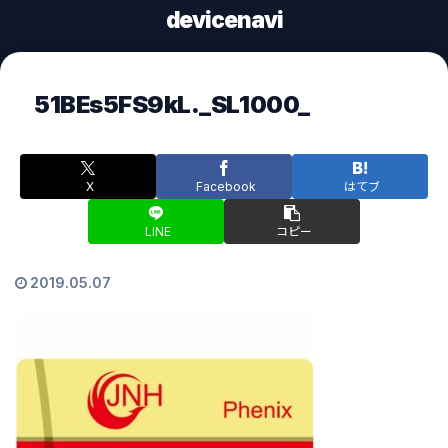
devicenavi
51BEs5FS9kL._SL1000_
X
Facebook
はてブ
LINE
コピー
2019.05.07