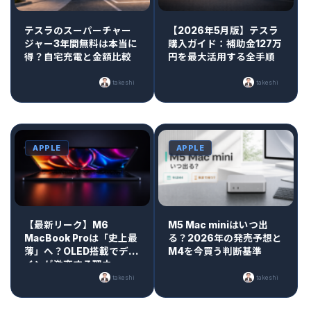
テスラのスーパーチャー
【2026年5月版】テスラ
ジャー3年間無料は本当に
購入ガイド：補助金127万
得？自宅充電と金額比較
円を最大活用する全手順
takeshi
takeshi
APPLE
APPLE
【最新リーク】M6
M5 Mac miniはいつ出
MacBook Proは「史上最
る？2026年の発売予想と
薄」へ？OLED搭載でデザ
M4を今買う判断基準
インが激変する理由
takeshi
takeshi