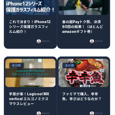
これで決まり！iPhone12
春の超Payトク祭、決済
シリーズ保護ガラスフィ
60回の結果！（ほとんど
ルム紹介！
amazonギフト券）
takeshi
takeshi
未分類
未分類
手首が楽！Logicool MX
ファミマで購入、辛辛
vertical エルゴノミクス
魚。辛さはどうなのか？
マウスレビュー
takeshi
takeshi