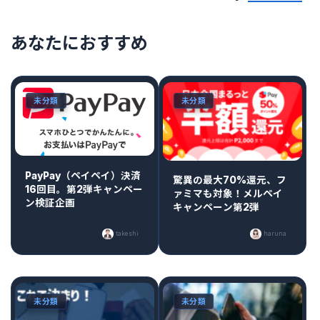
あなたにおすすめ
未分類
未分類
PayPay（ペイペイ）決済
驚異の最大70%還元、フ
16回目。第2弾キャンペー
ァミマも対象！メルペイ
ン検証企画
キャンペーン第2弾
takeshi
haruna
未分類
未分類