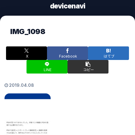
devicenavi
IMG_1098
X
Facebook
はてブ
LINE
コピー
2019.04.08